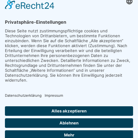
info@stein-consult.com
BÜRO NÜRNBERG
Zeltnerstr. 3, 90443 Nürnberg
Impressum
|
Datenschutz
|
Bildrechte
©
2026
STEIN CONSULT. Alle Rechte vorbehalten.
Unterstützt von
Hawelka-IT