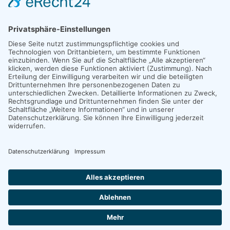
info@stein-consult.com
BÜRO NÜRNBERG
Zeltnerstr. 3, 90443 Nürnberg
Impressum
|
Datenschutz
|
Bildrechte
©
2026
STEIN CONSULT. Alle Rechte vorbehalten.
Unterstützt von
Hawelka-IT